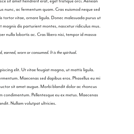
ce sit amet hendrerit erat, eget tristique orci. Aenean
bus nunc, ac fermentum quam. Cras euismod neque sed
tis tortor vitae, ornare ligula. Donec malesuada purus ut
et magnis dis parturient montes, nascetur ridiculus mus.
er nulla lobortis ac. Cras libero nisi, tempor id massa
, earned, worn or consumed. It is the spiritual.
scing elit. Ut vitae feugiat magna, ut mattis ligula.
 fermentum. Maecenas sed dapibus eros. Phasellus eu mi
, auctor sit amet augue. Morbi blandit dolor ac rhoncus
dum condimentum. Pellentesque eu ex metus. Maecenas
blandit. Nullam volutpat ultricies.