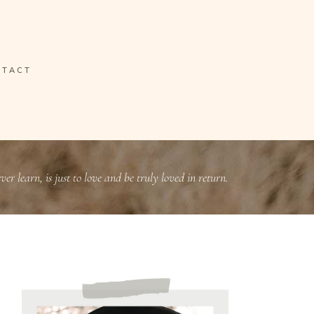
NTACT
ever learn, is just to love and be truly loved in return.