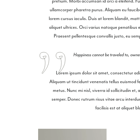
pretium. Morbi accumsan id orci a eleifend. Fus
ullamcorper pharetra purus. Aliquam eu fauci
lorem cursus iaculis. Duis at lorem blandit, mat
aliquet ultrices. Orci varius natoque penatibus 
Praesent pellentesque convallis justo, eu semp
Happiness cannot be traveled to, owned
Lorem ipsum dolor sit amet, consectetur adipi
Aliquam ut tincidunt venenatis tellus euismod
metus. Nunc mi nisl, viverra id sollicitudin et
semper. Donec rutrum risus vitae arcu inter
facilisis est at aliquet 