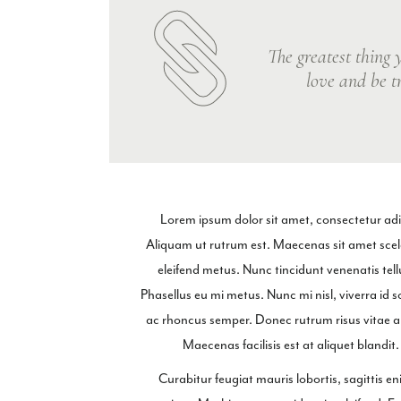
The greatest thing y
love and be tr
Lorem ipsum dolor sit amet, consectetur adipi
Aliquam ut rutrum est. Maecenas sit amet sceler
eleifend metus. Nunc tincidunt venenatis t
Phasellus eu mi metus. Nunc mi nisl, viverra id s
ac rhoncus semper. Donec rutrum risus vitae 
Maecenas facilisis est at aliquet blandit
Curabitur feugiat mauris lobortis, sagittis enim