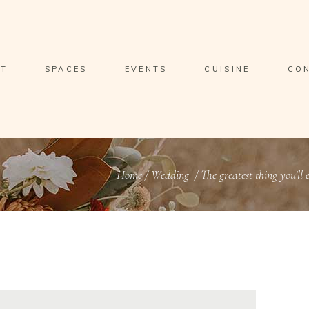
T
SPACES
EVENTS
CUISINE
CO
Home
/
Wedding
/
The greatest thing you’ll 