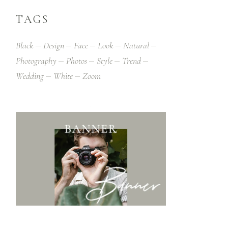
TAGS
Black
Design
Face
Look
Natural
Photography
Photos
Style
Trend
Wedding
White
Zoom