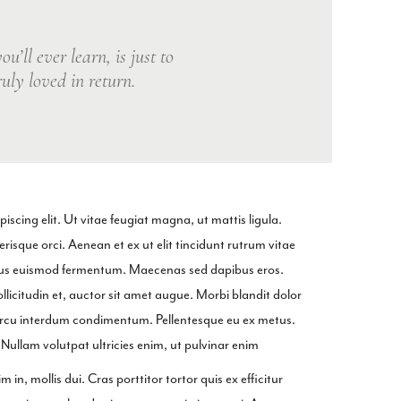
ou’ll ever learn, is just to
uly loved in return.
scing elit. Ut vitae feugiat magna, ut mattis ligula.
isque orci. Aenean et ex ut elit tincidunt rutrum vitae
ellus euismod fermentum. Maecenas sed dapibus eros.
ollicitudin et, auctor sit amet augue. Morbi blandit dolor
arcu interdum condimentum. Pellentesque eu ex metus.
. Nullam volutpat ultricies enim, ut pulvinar enim
 in, mollis dui. Cras porttitor tortor quis ex efficitur