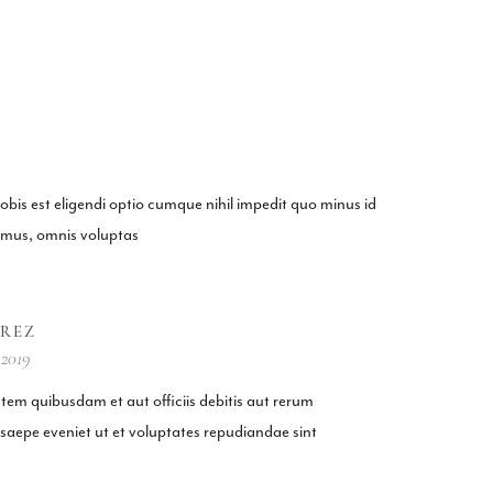
bis est eligendi optio cumque nihil impedit quo minus id
imus, omnis voluptas
AREZ
 2019
em quibusdam et aut officiis debitis aut rerum
 saepe eveniet ut et voluptates repudiandae sint