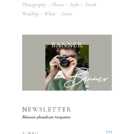
Photography
Photos
Style
Trend
Wedding
White
Zoom
NEWSLETTER
Alienum phaedrum torquatos