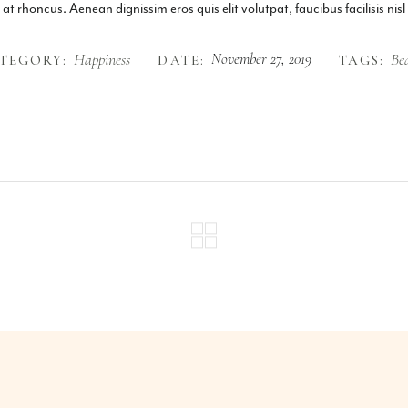
 rhoncus. Aenean dignissim eros quis elit volutpat, faucibus facilisis nisl
Happiness
November 27, 2019
Be
TEGORY:
DATE:
TAGS: