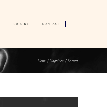
S
CUISINE
CONTACT
Home
/
Happiness
/
Beauty